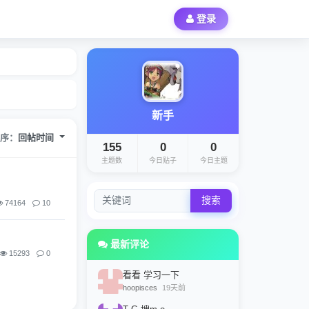
登录
新手
排序：
回帖时间
155
0
0
主题数
今日贴子
今日主题
搜索
74164
10
最新评论
15293
0
看看 学习一下
hoopisces
19天前