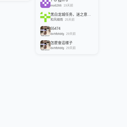
T G 搜m o
mo6266
19天前
黑白龙城任务，迷之意志路线，和老龙说话，选是：黑色意志，
和风细雨
25天前
55474
dvhfbhbfg
29天前
怎麽會這樣子
dvhfbhbfg
29天前