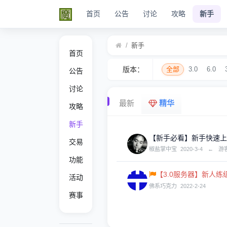
首页
公告
讨论
攻略
新手
/
新手
首页
版本：
全部
3.0
6.0
公告
讨论
最新
精华
攻略
新手
【新手必看】新手快速上
交易
椒盐掌中宝
2020-3-4
←
游
功能
【3.0服务器】新人练
活动
佛系巧克力
2022-2-24
赛事