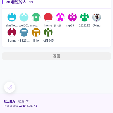
看过的人
13
shufflexin
wei001
maozuyue
home
jingjingtou
rap37397169
1111112
Gking
Benny
43823027
llillo
jeff1945
返回
🌙
就上魔力
· 游戏社区
Processed:
0.049
, SQL:
42