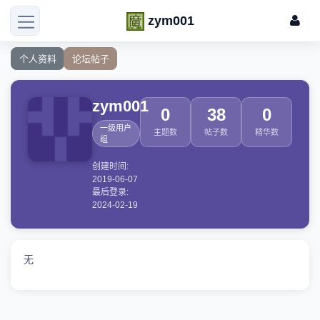
zym001
个人资料
论坛帖子
zym001
0
38
0
一级用户
主题数
帖子数
精华数
组
创建时间:
2019-06-07
最后登录:
2024-02-19
无