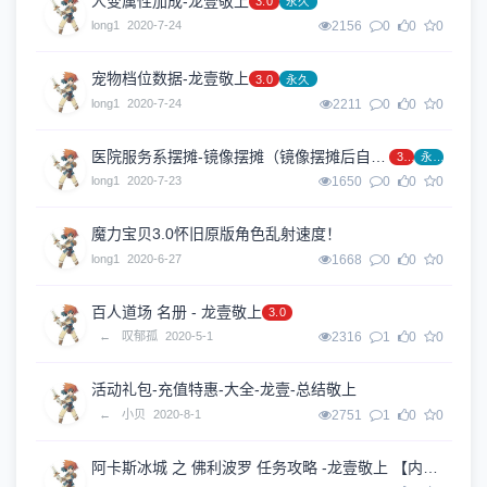
人变属性加成-龙壹敬上
3.0
永久
long1
2020-7-24
2156
0
0
0
宠物档位数据-龙壹敬上
3.0
永久
long1
2020-7-24
2211
0
0
0
医院服务系摆摊-镜像摆摊（镜像摆摊后自动收纳到集市中）-龙壹敬上
3.0
永久
long1
2020-7-23
1650
0
0
0
魔力宝贝3.0怀旧原版角色乱射速度！
long1
2020-6-27
1668
0
0
0
百人道场 名册 - 龙壹敬上
3.0
←
叹郁孤
2020-5-1
2316
1
0
0
活动礼包-充值特惠-大全-龙壹-总结敬上
←
小贝
2020-8-1
2751
1
0
0
阿卡斯冰城 之 佛利波罗 任务攻略 -龙壹敬上 【内容来自网络】