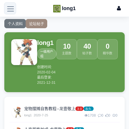
long1
个人资料
论坛帖子
long1
10
40
0
一级用户
主题数
帖子数
精华数
组
创建时间:
2020-02-04
最后登录:
2021-12-31
宠物摆摊自售教程--龙壹敬上
3.0
永久
long1
2020-7-25
1708
0
0
0