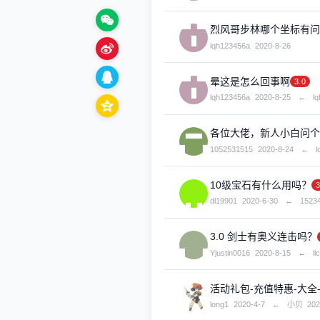
烈风哥步林哪个坐标有问
lqh123456a
2020-8-26
晕这是怎么回事啊
3.0
lqh123456a
2020-8-25
←
l
各位大佬，新人小白问个
1052531515
2020-8-24
←
l
10级宝石有什么用吗？
3
dl19901
2020-6-30
←
1523
3.0 剑士有奥义连击吗？
Yjustin0016
2020-8-15
←
l
活动礼包-充值特惠-大全
long1
2020-4-7
←
小贝
202