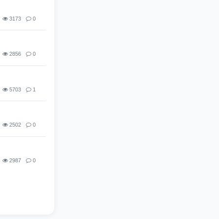
3173
0
2856
0
5703
1
2502
0
2987
0