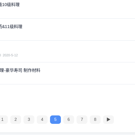
级10级料理
药&11级料理
00
2020-5-12
理-豪华寿司 制作材料
1
2
3
4
5
6
7
8
▶