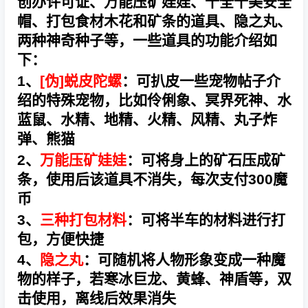
创办许可证、万能压矿娃娃、十全十美安全
帽、打包食材木花和矿条的道具、隐之丸、
两种神奇种子等，一些道具的功能介绍如
下：
1、
[伪]蜕皮陀螺
：可扒皮一些宠物帖子介
绍的特殊宠物，比如伶俐象、冥界死神、水
蓝鼠、水精、地精、火精、风精、丸子炸
弹、熊猫
2、
万能压矿娃娃
：可将身上的矿石压成矿
条，使用后该道具不消失，每次支付300魔
币
3、
三种打包材料
：可将半车的材料进行打
包，方便快捷
4、
隐之丸
：可随机将人物形象变成一种魔
物的样子，若寒冰巨龙、黄蜂、神盾等，双
击使用，离线后效果消失