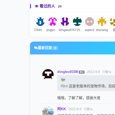
看过的人
24
l7645003
jingjingtou
lilingwolf
767254697
super2
shuraing
最新回复
3
dingbo0108
2022-8-9
只看Ta
楼主
这是老版本的宠物市场，目前
阿KK
哦哦，了解了解，感谢大佬
阿KK
2022-8-9
只看Ta