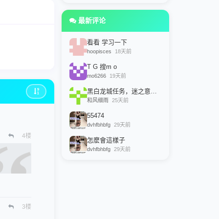
最新评论
看看 学习一下
hoopisces
18天前
T G 搜m o
mo6266
19天前
黑白龙城任务，迷之意志路线，和老龙说话，选是：黑色意志，
和风细雨
25天前
55474
dvhfbhbfg
29天前
4
楼
怎麽會這樣子
dvhfbhbfg
29天前
3
楼