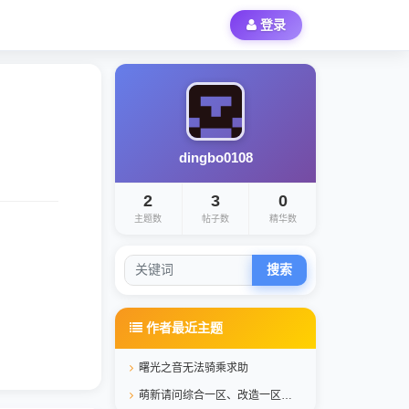
登录
dingbo0108
2
3
0
主题数
帖子数
精华数
搜索
作者最近主题
曙光之音无法骑乘求助
萌新请问综合一区、改造一区这些的宠物怎么买啊。。