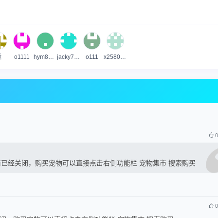
逝
o1111
hym891130
jacky748
o111
x2580479
0
已经关闭，购买宠物可以直接点击右侧功能栏 宠物集市 搜索购买
0