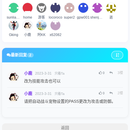
sunlianggx
home
游客
locoroco
super2
gpw001
shenjuntao
逝
Gking
小鹿
阿KK
x62082
最新回复
2
小鹿
3
楼
0
2023-3-31
只看Ta
改为技能攻击也可以
小鹿
2
楼
0
2023-3-31
只看Ta
请把自动战斗宠物设置的PASS更改为攻击或防御。
返回