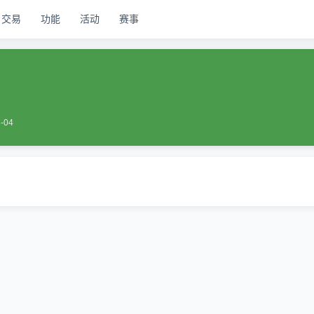
交易
功能
活动
赛事
-04