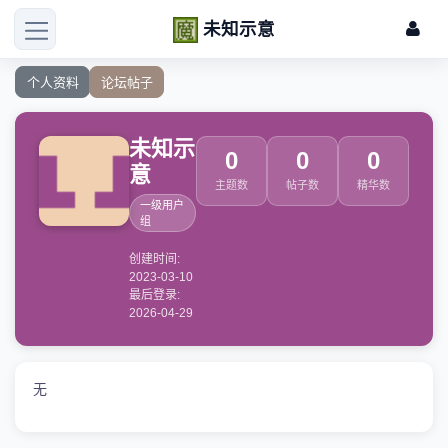
未知示意
个人资料
论坛帖子
未知示
0
0
0
意
主题数
帖子数
精华数
一级用户
组
创建时间:
2023-03-10
最后登录:
2026-04-29
无