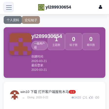
yl289930654
个人资料
论坛帖子
yl289930654
1
0
0
一级用户
主题数
帖子数
精华数
组
创建时间:
2020-03-21
最后登录:
2020-03-21
win10 下载 打开客户端报有木马
3.0
←
Gking
2020-3-22
3420
1
0
0