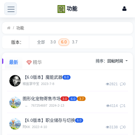
功能
/
功能
版本：
全部
3.0
6.0
3.7
排序：
回帖时间
最新
精华
【6.0版本】魔能武器
6.0
椒盐掌中宝
2023-7-8
2821
0
图形化宠物寄售市场
3.0
6.0
3.7
←
767254697
2024-2-13
4114
1
【6.0版本】职业储存与切换
6.0
阿KK
2022-4-10
3138
0