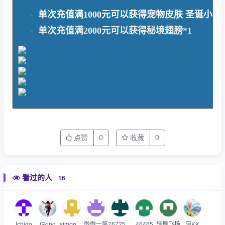
单次充值满1000元可以获得宠物皮肤 圣诞小仓鼠 
单次充值满2000元可以获得秘境翅膀*1
点赞
0
收藏
0
看过的人
16
Ichigo
Gking
simonzou2023
微微一笑
767254697
46465
轻舞飞扬
阿KK