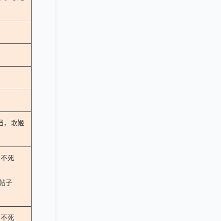
档，歌姬
，不死
物帖子
，不死