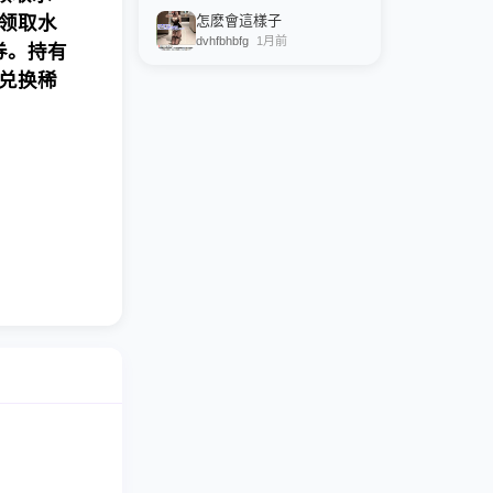
领取水
怎麽會這樣子
dvhfbhbfg
1月前
券。
持有
可兑换稀