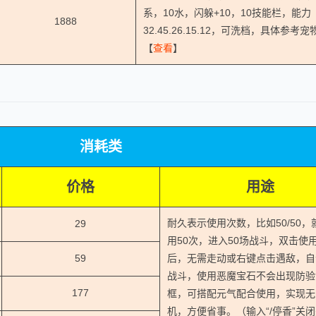
系，10水，闪躲+10，10技能栏，能力
1888
32.45.26.15.12，可洗档，具体参考
【
查看
】
消耗类
价格
用途
耐久表示使用次数，比如50/50，
29
用50次，进入50场战斗，双击使
59
后，无需走动或右键点击遇敌，自
战斗，使用恶魔宝石不会出现防验
177
框，可搭配元气配合使用，实现无
机，方便省事。（输入“/停香”关