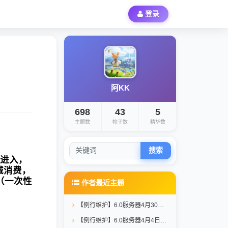
登录
阿KK
698
43
5
主题数
帖子数
精华数
搜索
击进入，
城消费，
（一次性
作者最近主题
【例行维护】6.0服务器4月30日维护公告
【例行维护】6.0服务器4月4日维护公告