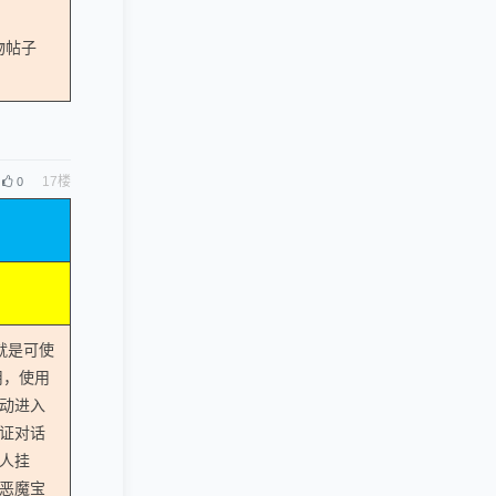
宠物帖子
17
楼
0
就是可使
用，使用
动进入
证对话
人挂
闭恶魔宝