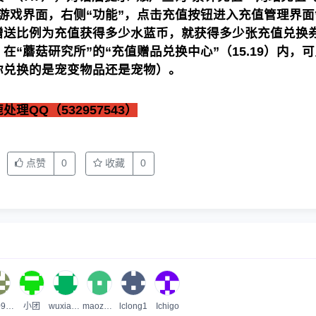
游戏界面，右侧“功能”，点击充值按钮进入充值管理界面
赠送比例为充值获得多少水蓝币，就获得多少张充值兑换
）
在“蘑菇研究所”的“充值赠品兑换中心”（15.19）内，
你兑换的是宠变物品还是宠物）。
QQ（532957543）
点赞
0
收藏
0
45309253
小团
wuxianglin
maozuyue
lclong1
Ichigo