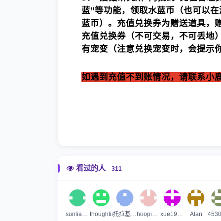
蓝”等功能，领取水蓝币
（也可以在
蓝币）
。
充值兑换
券
为赠送道具，
充值兑换券（不可交易，不可丢地
有宠变（注意兑换宠变时，会提示
如遇到充值不到账情况，请联系小鹿处理
看过的人
311
sunlianggx
thoughtii
托拉基斯基
hoopisces
xue19850614
Alan