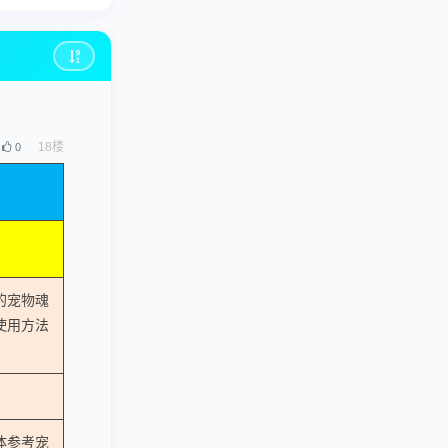
18
楼
0
的宠物魂
使用方法
体参考宠