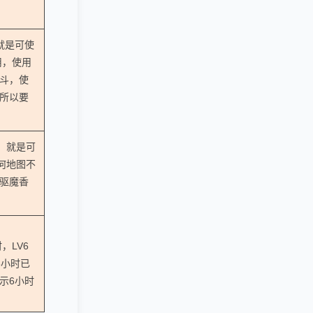
就是可使
用，使用
斗，使
所以要
0，就是可
何地图不
驱魔香
，LV6
6小时已
示6小时