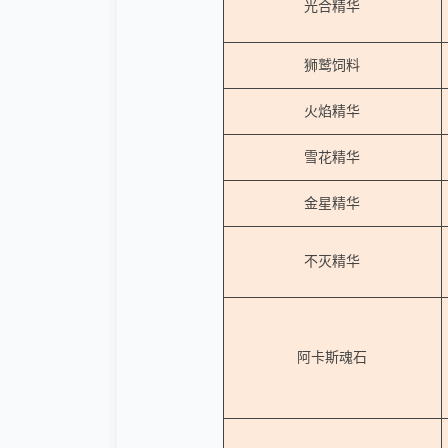
光合精华
狮鹫饲料
火焰精华
雪花精华
金星精华
不灭精华
阿卡斯魂石