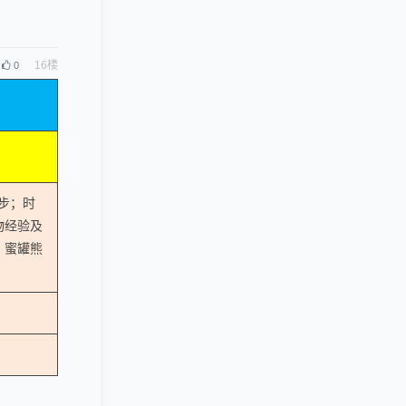
16
楼
0
0步；时
人物经验及
；蜜罐熊