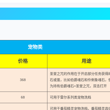
宠物类
价格
用途
圣堂之咒的作用在于开启部分任务获得
368
石或蛋，比如伯爵魂石和伶俐象魂石，
为持有伯爵魂石+圣堂之咒，双击打开
68
可用于雷尔系列类宠物洗档
可用于番茄精灵宠物洗档，番茄精灵具