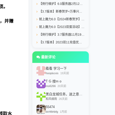
【例行维护】6.0服务器2月12日维护公告
项。
【3.7版本】新春贺岁<万事兴龙>充值优惠活动
就上魔力6.0【2024新春贺岁】充值优惠详情
下，并赠
就上魔力6.0【2023双蛋活动】充值优惠详情
【例行维护】3.7服务器11月19日维护公告
【3.7版本】2023双11充值优惠活动
最新评论
看看 学习一下
hoopisces
19天前
T G 搜m o
mo6266
20天前
黑白龙城任务，迷之意志路线，和老龙说话，选是：黑色意志，
和风细雨
26天前
55474
dvhfbhbfg
1月前
领取水