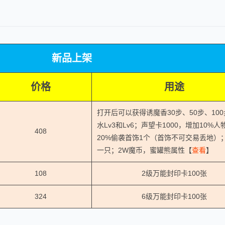
新品上架
价格
用途
打开后可以获得诱魔香30步、50步、10
水Lv3和Lv6；声望卡1000，增加10%
408
20%偷袭首饰1个（首饰不可交易丢地）
一只；2W魔币，蜜罐熊属性【
查看
】
108
2级万能封印卡100张
324
6级万能封印卡100张