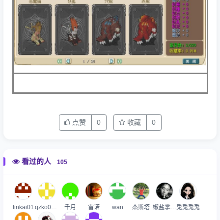
点赞
0
收藏
0
看过的人
105
linkai01
qzko0001
千月
雷诺
wan
杰斯塔
椒盐掌中宝
兎兎兎兎